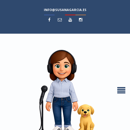
INFO@SUSANAGARCIA.ES



