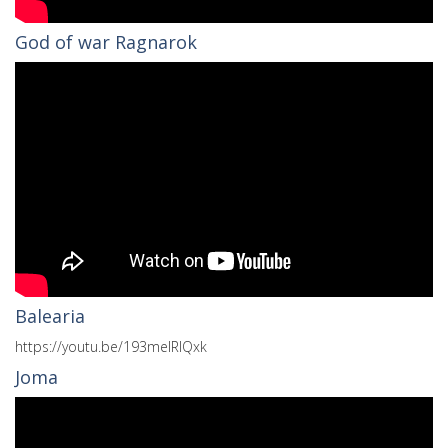
God of war Ragnarok
Balearia
https://youtu.be/193meIRlQxk
Joma