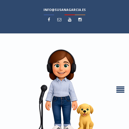
INFO@SUSANAGARCIA.ES



