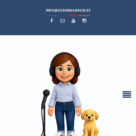
INFO@SUSANAGARCIA.ES



