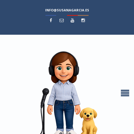
INFO@SUSANAGARCIA.ES



