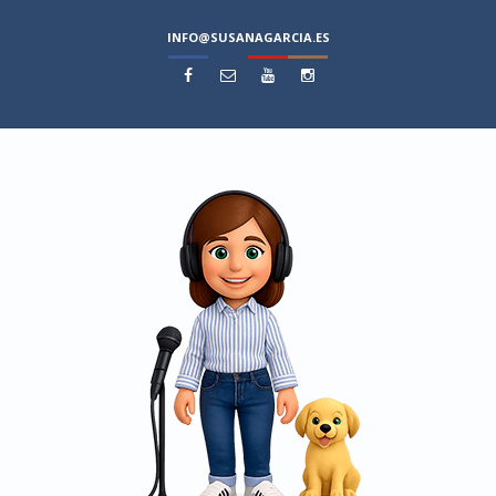
INFO@SUSANAGARCIA.ES



